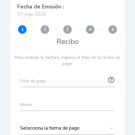
Fecha de Emisión :
07-Ago-2026
1
2
3
4
5
Recibo
Para realizar tu factura, ingresa el folio de tu recibo de
pago:
help_outline
Folio de pago:
Monto: